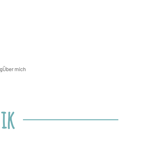
g
Über mich
ik