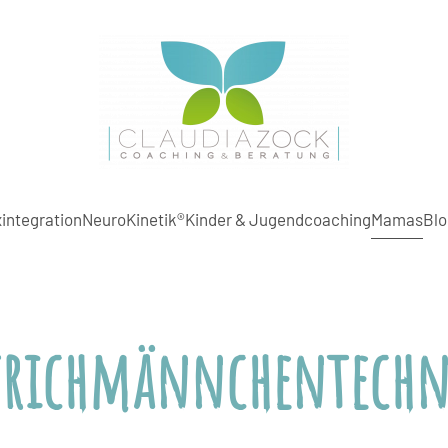
integration
NeuroKinetik®
Kinder & Jugendcoaching
Mamas
Blo
trichmännchentechn