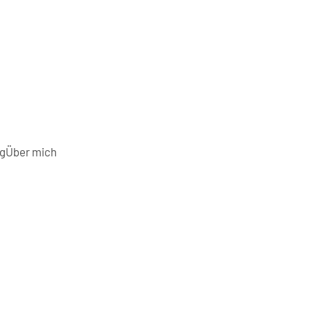
g
Über mich