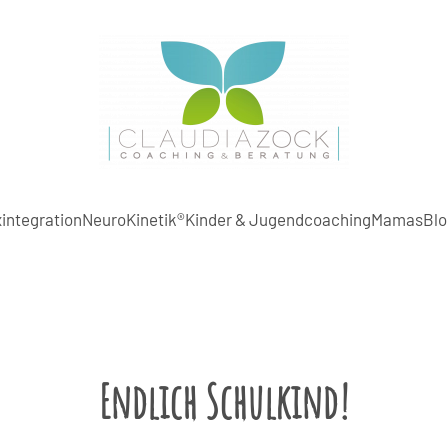
integration
NeuroKinetik®
Kinder & Jugendcoaching
Mamas
Blo
Endlich Schulkind!