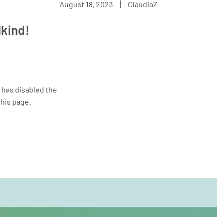
August 18, 2023
ClaudiaZ
lkind!
e has disabled the
his page.