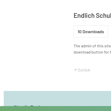
Endlich Schu
10
Downloads
The admin of this sit
download button for t
Zurück
Claudia Zock