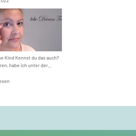
 2022
ne Kind Kennst du das auch?
n, habe ich unter der...
lesen
M 0176 50197087