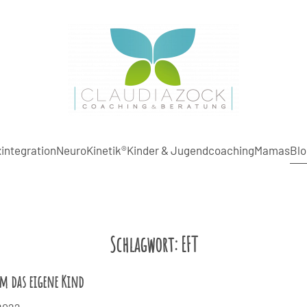
integration
NeuroKinetik®
Kinder & Jugendcoaching
Mamas
Blo
Schlagwort:
EFT
m das eigene Kind