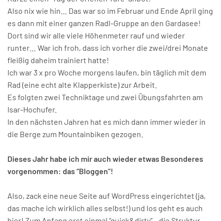
Also nix wie hin… Das war so im Februar und Ende April ging
es dann mit einer ganzen Radl-Gruppe an den Gardasee!
Dort sind wir alle viele Höhenmeter rauf und wieder
runter… War ich froh, dass ich vorher die zwei/drei Monate
fleißig daheim trainiert hatte!
Ich war 3 x pro Woche morgens laufen, bin täglich mit dem
Rad (eine echt alte Klapperkiste) zur Arbeit.
Es folgten zwei Techniktage und zwei Übungsfahrten am
Isar-Hochufer.
In den nächsten Jahren hat es mich dann immer wieder in
die Berge zum Mountainbiken gezogen.
Dieses Jahr habe ich mir auch wieder etwas Besonderes
vorgenommen: das “Bloggen”!
Also, zack eine neue Seite auf WordPress eingerichtet (ja,
das mache ich wirklich alles selbst!) und los geht es auch
hier! Zum Anfang erst einmal “quick&dirty” – die Struktur