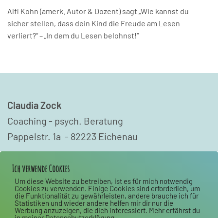
Alfi Kohn (amerk. Autor & Dozent) sagt „Wie kannst du
sicher stellen, dass dein Kind die Freude am Lesen
verliert?“ – „In dem du Lesen belohnst!“
Claudia Zock
Coaching - psych. Beratung
Pappelstr. 1a - 82223 Eichenau
Ich verwende Cookies
M 0176 50197087
Um diese Website zu betreiben, ist es für mich notwendig
Cookies zu verwenden. Einige Cookies sind erforderlich, um
die Funktionalität zu gewährleisten, andere brauche ich für
info@claudiazock-coaching.de
Statistiken und wieder andere helfen mir dir nur die
Werbung anzuzeigen, die dich interessiert. Mehr erfährst du
in meiner Datenschutzerklärung.