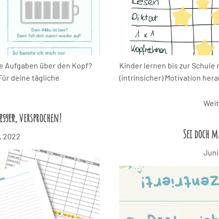
ie Aufgaben über den Kopf?
Kinder lernen bis zur Schule
ür deine tägliche
(intrinsicher) Motivation her
Weit
esser, versprochen!
lesen
Sei doch m
, 2022
Juni