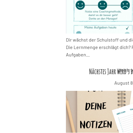
Dir wächst der Schulstoff und d
Die Lernmenge erschlägt dich? F
Aufgaben...
Nächstes Jahr wird‘s b
Weiter
August 8