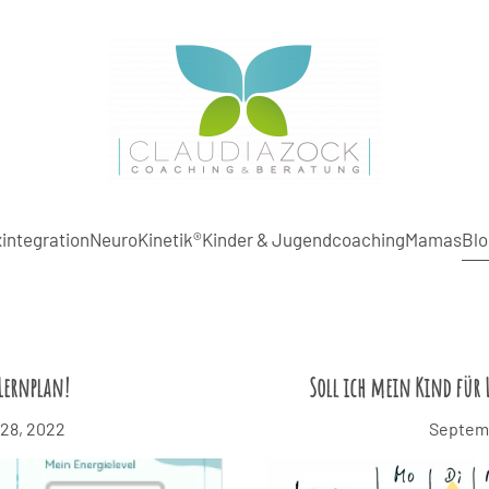
integration
NeuroKinetik®
Kinder & Jugendcoaching
Mamas
Blo
Lernplan!
Soll ich mein Kind für 
28, 2022
Septemb