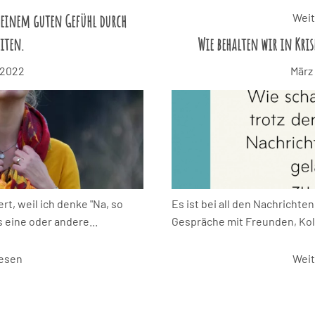
 einem guten Gefühl durch
Weit
iten.
Wie behalten wir in Kri
 2022
März
iert, weil ich denke "Na, so
Es ist bei all den Nachrichte
 eine oder andere...
Gespräche mit Freunden, Koll
lesen
Weit